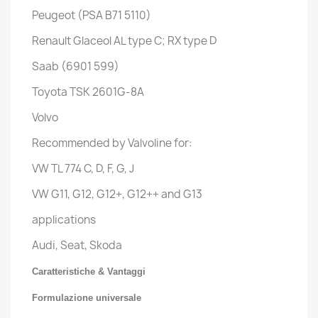
Peugeot (PSA B71 5110)
Renault Glaceol AL type C; RX type D
Saab (6901 599)
Toyota TSK 2601G-8A
Volvo
Recommended by Valvoline for:
VW TL 774 C, D, F, G, J
VW G11, G12, G12+, G12++ and G13
applications
Audi, Seat, Skoda
Caratteristiche & Vantaggi
Formulazione universale