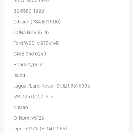
BMW N600.69.0
BS 6580, 1992
Citroen (PSA B71 5110)
CUNA NC956-16
Ford WSS-M97B44-D
GM B 040 0240
Honda type 2
Isuzu
Jaguar/Land Rover: STJLR.651.5003
MB-325.0, 2, 3, 5, 6
Nissan
O-Norm V5123
Opel 6277M (B 040 1065)