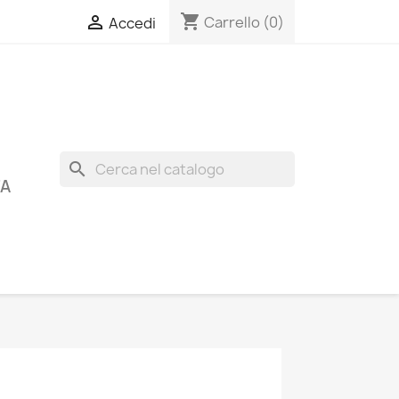
shopping_cart

Carrello
(0)
Accedi
search
A